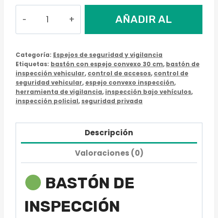
Bastón
AÑADIR AL
de
Inspección
CARRITO
Vehicular
Categoría:
Espejos de seguridad y vigilancia
con
Etiquetas:
bastón con espejo convexo 30 cm
,
bastón de
inspección vehicular
,
control de accesos
,
control de
Espejo
seguridad vehicular
,
espejo convexo inspección
,
Rectangular
herramienta de vigilancia
,
inspección bajo vehículos
,
20x30
inspección policial
,
seguridad privada
cm
sin
Descripción
Linterna
Valoraciones (0)
cantidad
BASTÓN DE
INSPECCIÓN