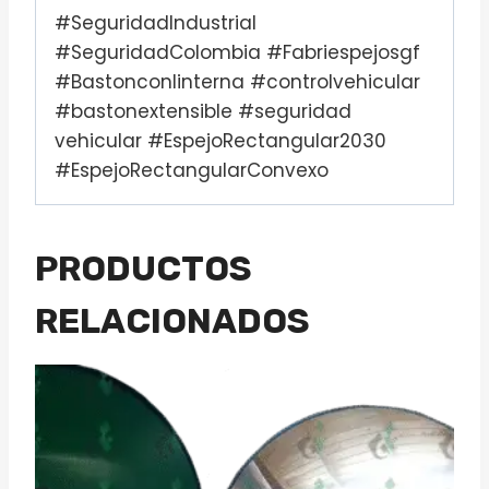
#SeguridadIndustrial
#SeguridadColombia #Fabriespejosgf
#Bastonconlinterna #controlvehicular
#bastonextensible #seguridad
vehicular #EspejoRectangular2030
#EspejoRectangularConvexo
PRODUCTOS
RELACIONADOS