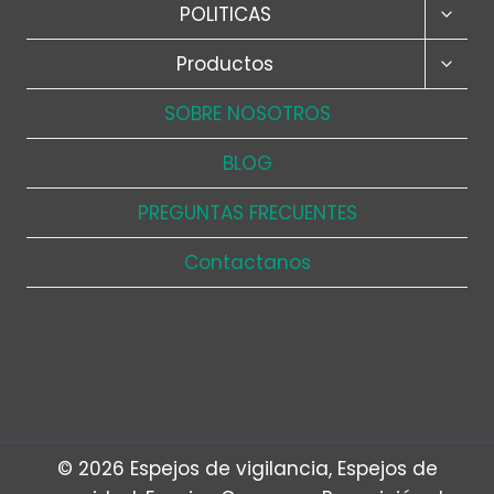
ALTER
POLITICAS
MENÚ
HIJO
ALTER
Productos
MENÚ
HIJO
SOBRE NOSOTROS
BLOG
PREGUNTAS FRECUENTES
Contactanos
© 2026 Espejos de vigilancia, Espejos de