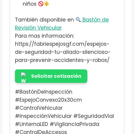
niños
También disponible en
Bastón de
Revisión Vehicular
Para mas información:
https://fabriespejosgf.com/espejos-
de-seguridad-tu-aliado-silencioso-
para-prevenir-accidentes-y-robos/
Solicitar cotización
#BastónDeInspección
#EspejoConvexo20x30cm
#ControlVehicular
#InspecciónVehicular #SeguridadVial
#LinternaLED #VigilanciaPrivada
#ControlDeAccesos