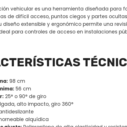
ción vehicular es una herramienta diseñada para fac
nas de difícil acceso, puntos ciegos y partes oculta
Su diseño extensible y ergonómico permite una revi
 ideal para controles de acceso en instalaciones pú
CTERÍSTICAS TÉCNI
ma:
98 cm
ínima:
56 cm
r:
25° o 90° de giro
lgada, alto impacto, giro 360°
antideslizante
orneable alquídica