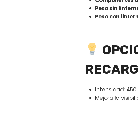
Componentes de
Peso sin lintern
Peso con linter
OPCI
RECARG
Intensidad: 450
Mejora la visibi