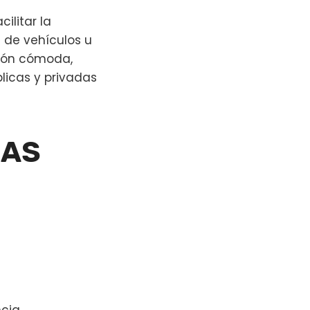
ilitar la
s de vehículos u
sión cómoda,
blicas y privadas
CAS