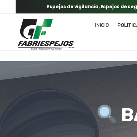
Saltar
Espejos de vigilancia, Espejos de se
al
contenido
INICIO
POLITI
B