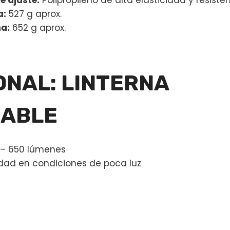
 ajuste:
Polipropileno de alta elasticidad y resiste
a:
527 g aprox.
na:
652 g aprox.
ONAL: LINTERNA
ABLE
 – 650 lúmenes
lidad en condiciones de poca luz