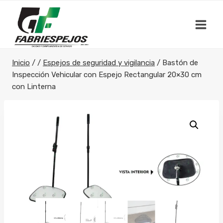
Saltar
al
contenido
Inicio
/
/
Espejos de seguridad y vigilancia
/
Bastón de
Inspección Vehicular con Espejo Rectangular 20×30 cm
con Linterna