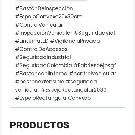
#BastónDeInspección
#EspejoConvexo20x30cm
#ControlVehicular
#InspecciónVehicular #SeguridadVial
#LinternaLED #VigilanciaPrivada
#ControlDeAccesos
#SeguridadIndustrial
#SeguridadColombia #Fabriespejosgf
#Bastonconlinterna #controlvehicular
#bastonextensible #seguridad
vehicular #EspejoRectangular2030
#EspejoRectangularConvexo
PRODUCTOS