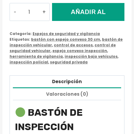
Bastón
AÑADIR AL
de
Inspección
CARRITO
Vehicular
Categoría:
Espejos de seguridad y vigilancia
con
Etiquetas:
bastón con espejo convexo 30 cm
,
bastón de
inspección vehicular
,
control de accesos
,
control de
Espejo
seguridad vehicular
,
espejo convexo inspección
,
Rectangular
herramienta de vigilancia
,
inspección bajo vehículos
,
20x30
inspección policial
,
seguridad privada
cm
con
Descripción
Linterna
Valoraciones (0)
cantidad
BASTÓN DE
INSPECCIÓN