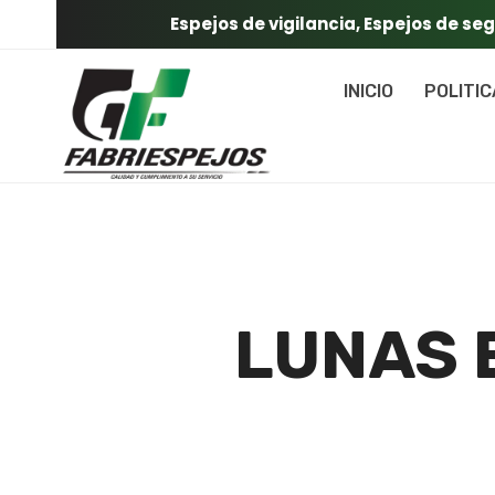
Saltar
Espejos de vigilancia, Espejos de se
al
contenido
INICIO
POLITI
LUNAS 